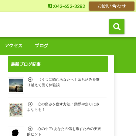
:042-652-3282
お問い合わせ
アクセス
ブログ
最新ブログ記事
【うつに悩むあなたへ】落ち込みを乗
り越えて働く体験談
心の痛みを癒す方法：動悸や焦りにさ
よならを！
心のケア: あなたの傷を癒すための実践
的ヒント