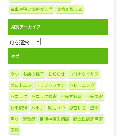
電車や狭い部屋が苦手
骨格を整える
月別アーカイブ
月
別
ア
タグ
ー
カ
うつ
お店の様子
お知らせ
コロナウイルス
イ
ブ
セロトニン
トリプトファン
トレーニング
パニック
パニック障害
不安神経症
不安障害
仕事復帰
八王子
就活うつ
息苦しさ
整体
焦り
緊張感
自律神経失調症
起立性調節障害
頭痛