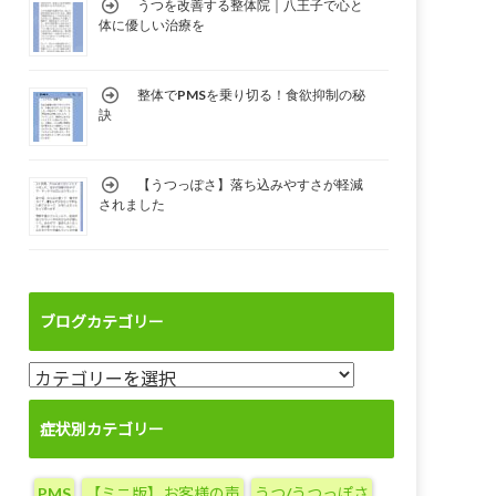
うつを改善する整体院｜八王子で心と
体に優しい治療を
整体でPMSを乗り切る！食欲抑制の秘
訣
【うつっぽさ】落ち込みやすさが軽減
されました
ブログカテゴリー
ブ
ロ
グ
症状別カテゴリー
カ
テ
PMS
【ミニ版】お客様の声
うつ/うつっぽさ