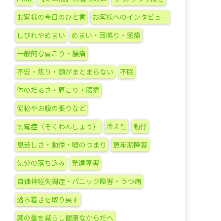
ゴ
リ
お客様の今日のひと言
お客様へのインタビュー
ー
しびれやめまい
めまい・耳鳴り・頭痛
一般的な肩こり・腰痛
不安・焦り・頭がまとまらない
不眠
体のだるさ・肩こり・腰痛
便秘やお腹の張りなど
側弯症（そくわんしょう）
冷え性
動悸
息苦しさ・動悸・喉のつまり
更年期障害
気分の落ち込み
発達障害
自律神経失調症・パニック障害・うつ病
落ち着きを取り戻す
薬の量を減らし健康なからだへ