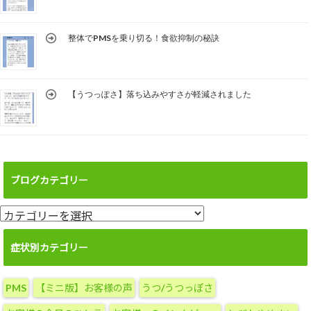
整体でPMSを乗り切る！食欲抑制の秘訣
【うつっぽさ】落ち込みやすさが軽減されました
ブログカテゴリー
ブ
ロ
グ
症状別カテゴリー
カ
テ
PMS
【ミニ版】お客様の声
うつ/うつっぽさ
ゴ