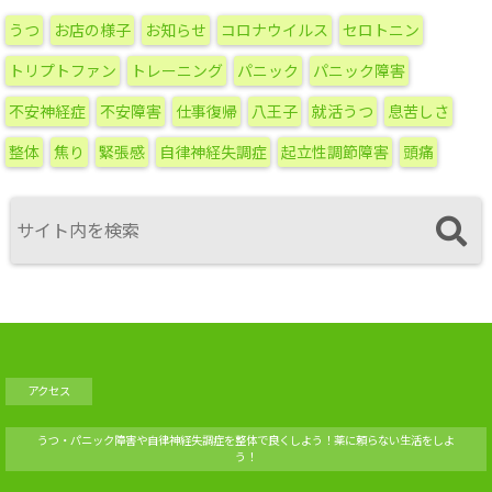
カ
うつ
お店の様子
お知らせ
コロナウイルス
セロトニン
イ
ブ
トリプトファン
トレーニング
パニック
パニック障害
不安神経症
不安障害
仕事復帰
八王子
就活うつ
息苦しさ
整体
焦り
緊張感
自律神経失調症
起立性調節障害
頭痛
アクセス
うつ・パニック障害や自律神経失調症を整体で良くしよう！薬に頼らない生活をしよ
う！