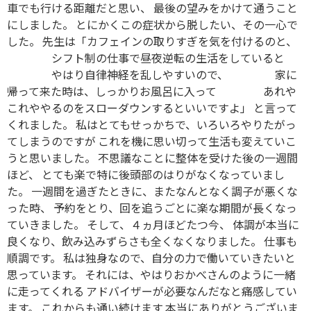
車でも行ける距離だと思い、 最後の望みをかけて通うこと
にしました。 とにかくこの症状から脱したい、その一心で
した。 先生は「カフェインの取りすぎを気を付けるのと、
シフト制の仕事で昼夜逆転の生活をしていると
やはり自律神経を乱しやすいので、 家に
帰って来た時は、しっかりお風呂に入って あれや
これややるのをスローダウンするといいですよ」 と言って
くれました。 私はとてもせっかちで、いろいろやりたがっ
てしまうのですが これを機に思い切って生活も変えていこ
うと思いました。 不思議なことに整体を受けた後の一週間
ほど、 とても楽で特に後頭部のはりがなくなっていまし
た。 一週間を過ぎたときに、またなんとなく調子が悪くな
った時、 予約をとり、回を追うごとに楽な期間が長くなっ
ていきました。 そして、４ヵ月ほどたつ今、 体調が本当に
良くなり、飲み込みずらさも全くなくなりました。 仕事も
順調です。 私は独身なので、自分の力で働いていきたいと
思っています。 それには、やはりおかべさんのように一緒
に走ってくれる アドバイザーが必要なんだなと痛感してい
ます。 これからも通い続けます 本当にありがとうございま