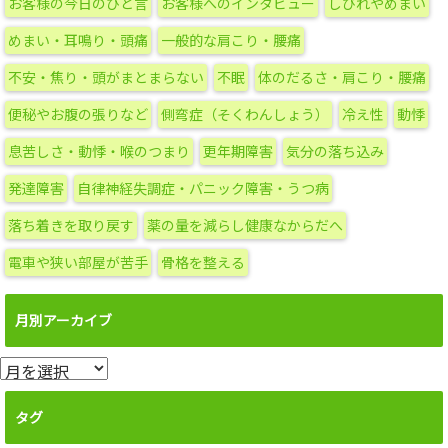
リ
お客様の今日のひと言
お客様へのインタビュー
しびれやめまい
ー
めまい・耳鳴り・頭痛
一般的な肩こり・腰痛
不安・焦り・頭がまとまらない
不眠
体のだるさ・肩こり・腰痛
便秘やお腹の張りなど
側弯症（そくわんしょう）
冷え性
動悸
息苦しさ・動悸・喉のつまり
更年期障害
気分の落ち込み
発達障害
自律神経失調症・パニック障害・うつ病
落ち着きを取り戻す
薬の量を減らし健康なからだへ
電車や狭い部屋が苦手
骨格を整える
月別アーカイブ
月
別
ア
タグ
ー