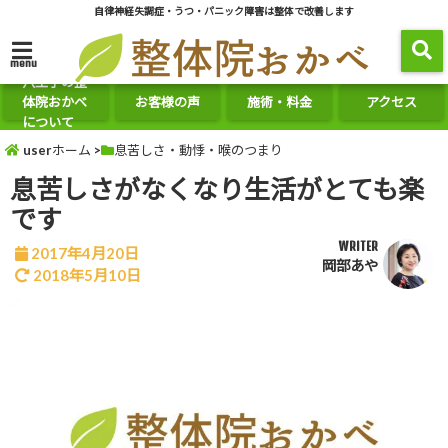
自律神経失調症・うつ・パニック障害は整体で改善します
menu
八王子の整
体院おかべ
お客様の声
施術・料金
アクセス
について
userホーム
>
息苦しさ・動悸・喉のつまり
息苦しさがなくなり生活がとても楽
です
WRITER
2017年4月20日
岡部あや
2018年5月10日