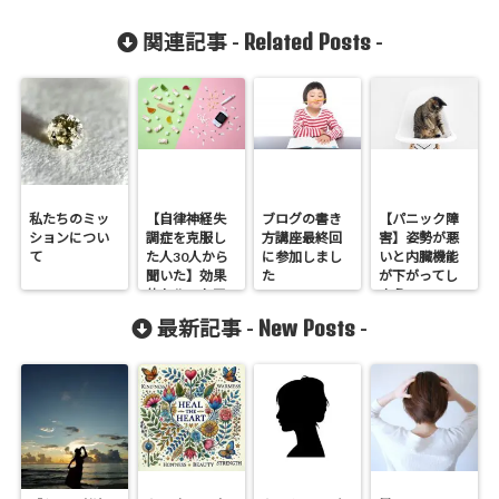
Related Posts
関連記事 -
-
私たちのミッ
【自律神経失
ブログの書き
【パニック障
ションについ
調症を克服し
方講座最終回
害】姿勢が悪
て
た人30人から
に参加しまし
いと内臓機能
聞いた】効果
た
が下がってし
的セルフケア
まう
３選その３
New Posts
最新記事 -
-