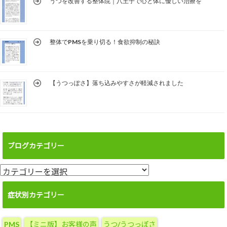
うつを改善する整体院｜八王子で心と体に優しい治療を
整体でPMSを乗り切る！食欲抑制の秘訣
【うつっぽさ】落ち込みやすさが軽減されました
ブログカテゴリー
ブ
ロ
グ
症状別カテゴリー
カ
テ
PMS
【ミニ版】お客様の声
うつ/うつっぽさ