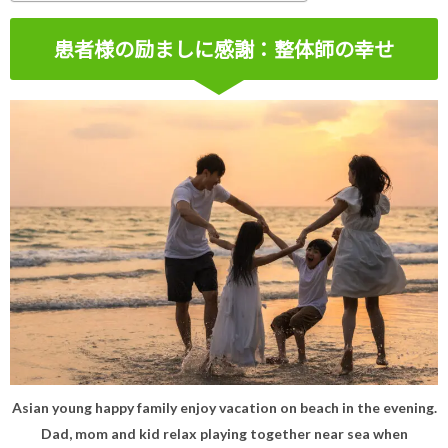
患者様の励ましに感謝：整体師の幸せ
Asian young happy family enjoy vacation on beach in the evening.
Dad, mom and kid relax playing together near sea when