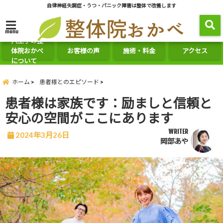
自律神経失調症・うつ・パニック障害は整体で改善します
menu
八王子の整
体院おかべ
お客様の声
施術・料金
アクセス
について
ホーム
患者様とのエピソード
患者様は家族です：励ましと信頼と
安心の空間がここにあります
WRITER
2024年3月26日
岡部あや