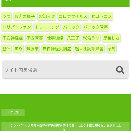
ー
カ
うつ
お店の様子
お知らせ
コロナウイルス
セロトニン
イ
ブ
トリプトファン
トレーニング
パニック
パニック障害
不安神経症
不安障害
仕事復帰
八王子
就活うつ
息苦しさ
整体
焦り
緊張感
自律神経失調症
起立性調節障害
頭痛
アクセス
うつ・パニック障害や自律神経失調症を整体で良くしよう！薬に頼らない生活をしよ
う！