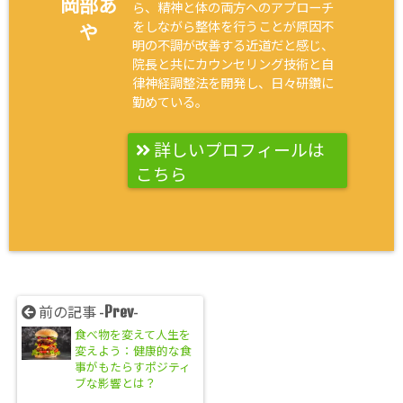
岡部あ
ら、精神と体の両方へのアプローチ
をしながら整体を行うことが原因不
や
明の不調が改善する近道だと感じ、
院長と共にカウンセリング技術と自
律神経調整法を開発し、日々研鑽に
勤めている。
詳しいプロフィールは
こちら
Prev
前の記事 -
-
食べ物を変えて人生を
変えよう：健康的な食
事がもたらすポジティ
ブな影響とは？