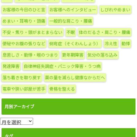
ゴ
リ
お客様の今日のひと言
お客様へのインタビュー
しびれやめまい
ー
めまい・耳鳴り・頭痛
一般的な肩こり・腰痛
不安・焦り・頭がまとまらない
不眠
体のだるさ・肩こり・腰痛
便秘やお腹の張りなど
側弯症（そくわんしょう）
冷え性
動悸
息苦しさ・動悸・喉のつまり
更年期障害
気分の落ち込み
発達障害
自律神経失調症・パニック障害・うつ病
落ち着きを取り戻す
薬の量を減らし健康なからだへ
電車や狭い部屋が苦手
骨格を整える
月別アーカイブ
月
別
ア
タグ