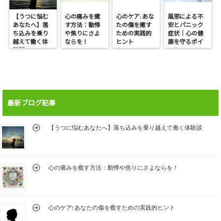
【うつに悩む
心の痛みを癒
心のケア: あな
風邪による不
あなたへ】落
す方法：動悸
たの傷を癒す
安とパニック
ち込みを乗り
や焦りにさよ
ための実践的
症状｜心の健
越えて働く体
ならを！
ヒント
康を守るポイ
験談
ント
最新ブログ記事
【うつに悩むあなたへ】落ち込みを乗り越えて働く体験談
心の痛みを癒す方法：動悸や焦りにさよならを！
心のケア: あなたの傷を癒すための実践的ヒント