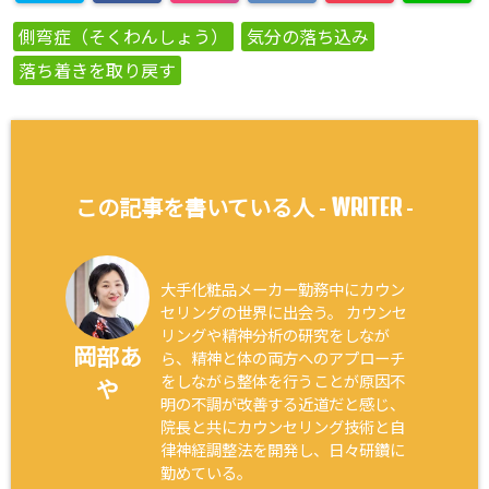
側弯症（そくわんしょう）
気分の落ち込み
落ち着きを取り戻す
WRITER
この記事を書いている人 -
-
大手化粧品メーカー勤務中にカウン
セリングの世界に出会う。 カウンセ
リングや精神分析の研究をしなが
岡部あ
ら、精神と体の両方へのアプローチ
をしながら整体を行うことが原因不
や
明の不調が改善する近道だと感じ、
院長と共にカウンセリング技術と自
律神経調整法を開発し、日々研鑽に
勤めている。