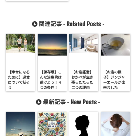
Related Posts
関連記事 -
-
【幸せになる
【保存版】こ
【お店経営】
【お店の様
ために】過食
んな治療院は
おかべが生き
子】ジンジャ
について話そ
避けよう！４
残ったたった
ーエールが出
う
つの条件！
二つの理由
来ました
New Posts
最新記事 -
-