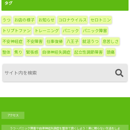
ア
タグ
ー
カ
うつ
お店の様子
お知らせ
コロナウイルス
セロトニン
イ
ブ
トリプトファン
トレーニング
パニック
パニック障害
不安神経症
不安障害
仕事復帰
八王子
就活うつ
息苦しさ
整体
焦り
緊張感
自律神経失調症
起立性調節障害
頭痛
アクセス
うつ・パニック障害や自律神経失調症を整体で良くしよう！薬に頼らない生活をしよ