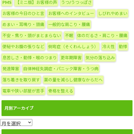
PMS
【ミニ版】お客様の声
うつ/うつっぽさ
ゴ
リ
お客様の今日のひと言
お客様へのインタビュー
しびれやめまい
ー
めまい・耳鳴り・頭痛
一般的な肩こり・腰痛
不安・焦り・頭がまとまらない
不眠
体のだるさ・肩こり・腰痛
便秘やお腹の張りなど
側弯症（そくわんしょう）
冷え性
動悸
息苦しさ・動悸・喉のつまり
更年期障害
気分の落ち込み
発達障害
自律神経失調症・パニック障害・うつ病
落ち着きを取り戻す
薬の量を減らし健康なからだへ
電車や狭い部屋が苦手
骨格を整える
月別アーカイブ
月
別