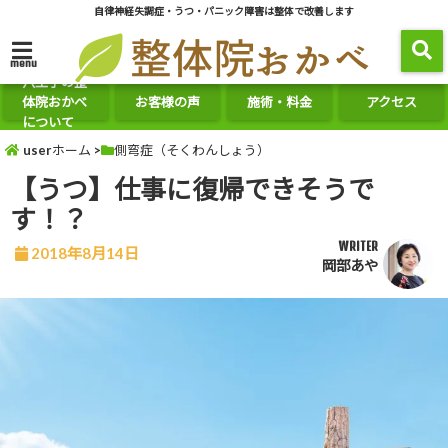
自律神経失調症・うつ・パニック障害は整体で改善します
menu
八王子の整
体院おかべ
お客様の声
施術・料金
アクセス
について
userホーム
>
側弯症（そくわんしょう）
【うつ】仕事に復帰できそうで
す！？
WRITER
2018年8月14日
岡部あや