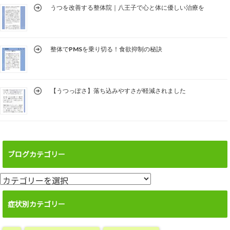
うつを改善する整体院｜八王子で心と体に優しい治療を
整体でPMSを乗り切る！食欲抑制の秘訣
【うつっぽさ】落ち込みやすさが軽減されました
ブログカテゴリー
ブ
ロ
グ
症状別カテゴリー
カ
テ