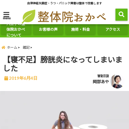
自律神経失調症・うつ・パニック障害は整体で改善します
menu
八王子の整
体院おかべ
お客様の声
施術・料金
アクセス
について
ホーム
雑記
【寝不足】膀胱炎になってしまいま
した
WRITER
2019年6月4日
岡部あや