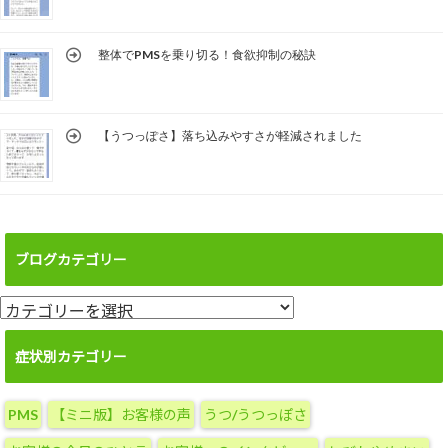
整体でPMSを乗り切る！食欲抑制の秘訣
【うつっぽさ】落ち込みやすさが軽減されました
ブログカテゴリー
ブ
ロ
グ
症状別カテゴリー
カ
テ
PMS
【ミニ版】お客様の声
うつ/うつっぽさ
ゴ