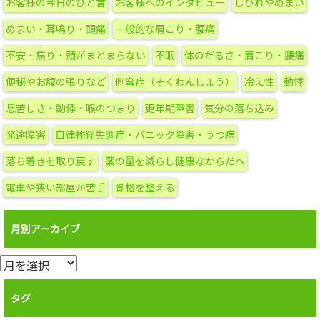
リ
お客様の今日のひと言
お客様へのインタビュー
しびれやめまい
ー
めまい・耳鳴り・頭痛
一般的な肩こり・腰痛
不安・焦り・頭がまとまらない
不眠
体のだるさ・肩こり・腰痛
便秘やお腹の張りなど
側弯症（そくわんしょう）
冷え性
動悸
息苦しさ・動悸・喉のつまり
更年期障害
気分の落ち込み
発達障害
自律神経失調症・パニック障害・うつ病
落ち着きを取り戻す
薬の量を減らし健康なからだへ
電車や狭い部屋が苦手
骨格を整える
月別アーカイブ
月
別
ア
タグ
ー