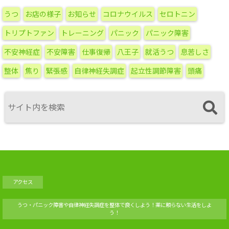
カ
うつ
お店の様子
お知らせ
コロナウイルス
セロトニン
イ
ブ
トリプトファン
トレーニング
パニック
パニック障害
不安神経症
不安障害
仕事復帰
八王子
就活うつ
息苦しさ
整体
焦り
緊張感
自律神経失調症
起立性調節障害
頭痛
アクセス
うつ・パニック障害や自律神経失調症を整体で良くしよう！薬に頼らない生活をしよ
う！