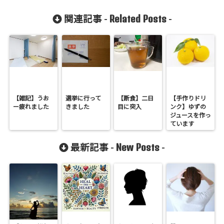
Related Posts
関連記事 -
-
【雑記】うお
選挙に行って
【断食】二日
【手作りドリ
ー疲れました
きました
目に突入
ンク】ゆずの
ジュースを作っ
ています
New Posts
最新記事 -
-