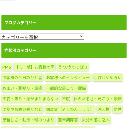
ブログカテゴリー
ブ
ロ
グ
症状別カテゴリー
カ
テ
PMS
【ミニ版】お客様の声
うつ/うつっぽさ
ゴ
リ
お客様の今日のひと言
お客様へのインタビュー
しびれやめまい
ー
めまい・耳鳴り・頭痛
一般的な肩こり・腰痛
不安・焦り・頭がまとまらない
不眠
体のだるさ・肩こり・腰痛
便秘やお腹の張りなど
側弯症（そくわんしょう）
冷え性
動悸
息苦しさ・動悸・喉のつまり
更年期障害
気分の落ち込み