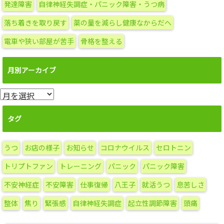
発達障害
自律神経失調症・パニック障害・うつ病
落ち着きを取り戻す
薬の量を減らし健康なからだへ
電車や狭い部屋が苦手
骨格を整える
月別アーカイブ
月
別
ア
タグ
ー
カ
うつ
お店の様子
お知らせ
コロナウイルス
セロトニン
イ
ブ
トリプトファン
トレーニング
パニック
パニック障害
不安神経症
不安障害
仕事復帰
八王子
就活うつ
息苦しさ
整体
焦り
緊張感
自律神経失調症
起立性調節障害
頭痛