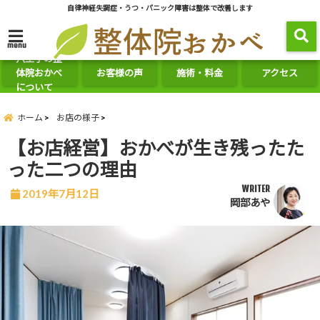
自律神経失調症・うつ・パニック障害は整体で改善します
menu
八王子の整
体院おかべ
お客様の声
施術・料金
アクセス
について
ホーム
お店の様子
【お店経営】おかべが生き残ったた
った二つの理由
WRITER
2019年7月12日
岡部あや