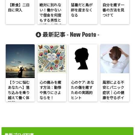
【断食】二日
絶対に別れな
猛暑だと鳥が
自分を癒す一
目に突入
い！働かない
卵を産まなく
番の方法を見
で借金を何度
なる
つけて
もする男性と
結婚した親戚
の末路２
New Posts
最新記事 -
-
【うつに悩む
心の痛みを癒
心のケア: あな
風邪による不
あなたへ】落
す方法：動悸
たの傷を癒す
安とパニック
ち込みを乗り
や焦りにさよ
ための実践的
症状｜心の健
越えて働く体
ならを！
ヒント
康を守るポイ
験談
ント