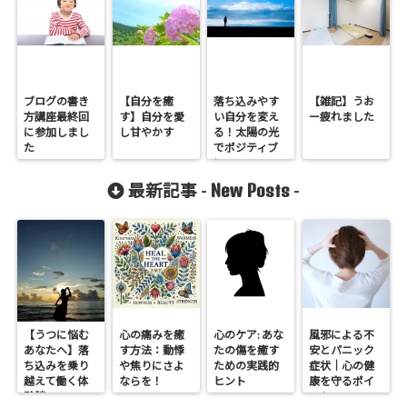
ブログの書き
【自分を癒
落ち込みやす
【雑記】うお
方講座最終回
す】自分を愛
い自分を変え
ー疲れました
に参加しまし
し甘やかす
る！太陽の光
た
でポジティブ
に
New Posts
最新記事 -
-
【うつに悩む
心の痛みを癒
心のケア: あな
風邪による不
あなたへ】落
す方法：動悸
たの傷を癒す
安とパニック
ち込みを乗り
や焦りにさよ
ための実践的
症状｜心の健
越えて働く体
ならを！
ヒント
康を守るポイ
験談
ント