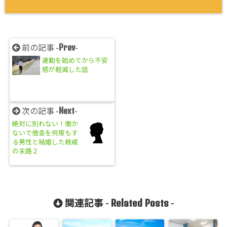
Prev
前の記事 -
-
運動を始めてから不安
感が軽減した話
Next
次の記事 -
-
絶対に別れない！働か
ないで借金を何度もす
る男性と結婚した親戚
の末路２
Related Posts
関連記事 -
-