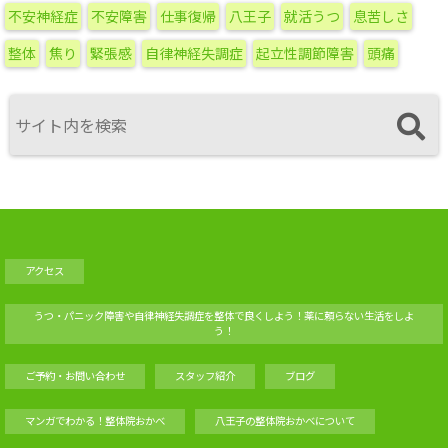
不安神経症
不安障害
仕事復帰
八王子
就活うつ
息苦しさ
整体
焦り
緊張感
自律神経失調症
起立性調節障害
頭痛
アクセス
うつ・パニック障害や自律神経失調症を整体で良くしよう！薬に頼らない生活をしよ
う！
ご予約・お問い合わせ
スタッフ紹介
ブログ
マンガでわかる！整体院おかべ
八王子の整体院おかべについて