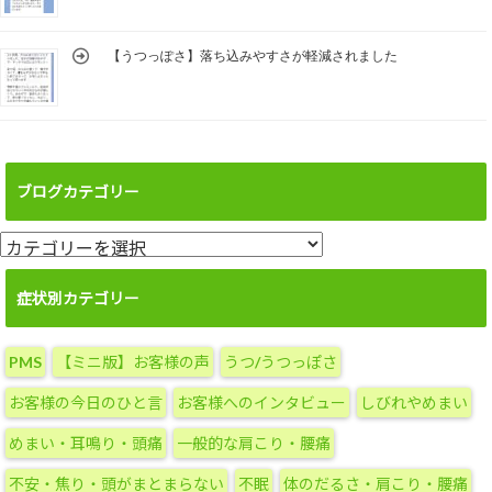
【うつっぽさ】落ち込みやすさが軽減されました
ブログカテゴリー
ブ
ロ
グ
症状別カテゴリー
カ
テ
PMS
【ミニ版】お客様の声
うつ/うつっぽさ
ゴ
リ
お客様の今日のひと言
お客様へのインタビュー
しびれやめまい
ー
めまい・耳鳴り・頭痛
一般的な肩こり・腰痛
不安・焦り・頭がまとまらない
不眠
体のだるさ・肩こり・腰痛