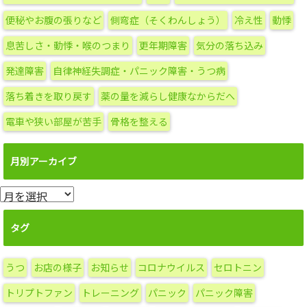
便秘やお腹の張りなど
側弯症（そくわんしょう）
冷え性
動悸
息苦しさ・動悸・喉のつまり
更年期障害
気分の落ち込み
発達障害
自律神経失調症・パニック障害・うつ病
落ち着きを取り戻す
薬の量を減らし健康なからだへ
電車や狭い部屋が苦手
骨格を整える
月別アーカイブ
月
別
ア
タグ
ー
カ
うつ
お店の様子
お知らせ
コロナウイルス
セロトニン
イ
ブ
トリプトファン
トレーニング
パニック
パニック障害