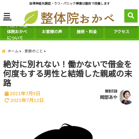
自律神経失調症・うつ・パニック障害は整体で改善します
menu
八王子の整
体院おかべ
お客様の声
施術・料金
アクセス
について
ホーム
家族のこと
絶対に別れない！働かないで借金を
何度もする男性と結婚した親戚の末
路
WRITER
2021年7月9日
岡部あや
2021年7月12日