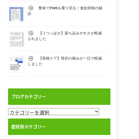
整体でPMSを乗り切る！食欲抑制の秘
訣
【うつっぽさ】落ち込みやすさが軽減
されました
【骨格ケア】骨折の痛みが一日で軽減
しました
ブログカテゴリー
ブ
ロ
グ
症状別カテゴリー
カ