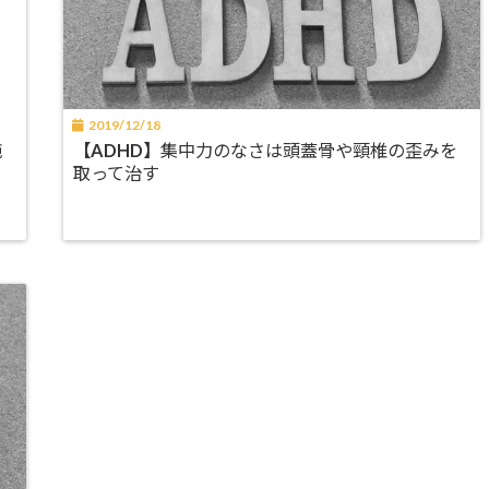
2019/12/18
施
【ADHD】集中力のなさは頭蓋骨や頸椎の歪みを
取って治す