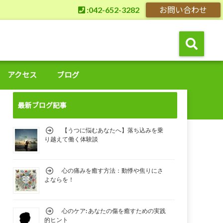
:042-652-3282
お問い合わせ
アクセス
ブログ
最新ブログ記事
【うつに悩むあなたへ】落ち込みを乗
り越えて働く体験談
心の痛みを癒す方法：動悸や焦りにさ
よならを！
心のケア: あなたの傷を癒すための実践
的ヒント