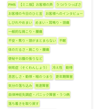
テ
PMS
【ミニ版】お客様の声
うつ/うつっぽさ
ゴ
リ
お客様の今日のひと言
お客様へのインタビュー
ー
しびれやめまい
めまい・耳鳴り・頭痛
一般的な肩こり・腰痛
不安・焦り・頭がまとまらない
不眠
体のだるさ・肩こり・腰痛
便秘やお腹の張りなど
側弯症（そくわんしょう）
冷え性
動悸
息苦しさ・動悸・喉のつまり
更年期障害
気分の落ち込み
発達障害
自律神経失調症・パニック障害・うつ病
落ち着きを取り戻す