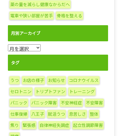
薬の量を減らし健康なからだへ
電車や狭い部屋が苦手
骨格を整える
月別アーカイブ
月
別
ア
タグ
ー
カ
うつ
お店の様子
お知らせ
コロナウイルス
イ
ブ
セロトニン
トリプトファン
トレーニング
パニック
パニック障害
不安神経症
不安障害
仕事復帰
八王子
就活うつ
息苦しさ
整体
焦り
緊張感
自律神経失調症
起立性調節障害