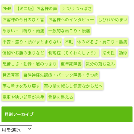
テ
PMS
【ミニ版】お客様の声
うつ/うつっぽさ
ゴ
リ
お客様の今日のひと言
お客様へのインタビュー
しびれやめまい
ー
めまい・耳鳴り・頭痛
一般的な肩こり・腰痛
不安・焦り・頭がまとまらない
不眠
体のだるさ・肩こり・腰痛
便秘やお腹の張りなど
側弯症（そくわんしょう）
冷え性
動悸
息苦しさ・動悸・喉のつまり
更年期障害
気分の落ち込み
発達障害
自律神経失調症・パニック障害・うつ病
落ち着きを取り戻す
薬の量を減らし健康なからだへ
電車や狭い部屋が苦手
骨格を整える
月別アーカイブ
月