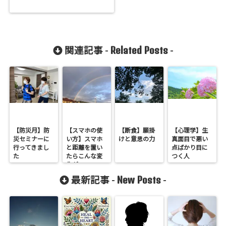
Related Posts
関連記事 -
-
【防災月】防
【スマホの使
【断食】願掛
【心理学】生
災セミナーに
い方】スマホ
けと意思の力
真面目で悪い
行ってきまし
と距離を置い
点ばかり目に
た
たらこんな変
つく人
化が
New Posts
最新記事 -
-