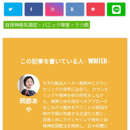
自律神経失調症・パニック障害・うつ病
WRITER
この記事を書いている人 -
-
大手化粧品メーカー勤務中にカウン
セリングの世界に出会う。 カウンセ
リングや精神分析の研究をしなが
岡部あ
ら、精神と体の両方へのアプローチ
をしながら整体を行うことが原因不
や
明の不調が改善する近道だと感じ、
院長と共にカウンセリング技術と自
律神経調整法を開発し、日々研鑽に