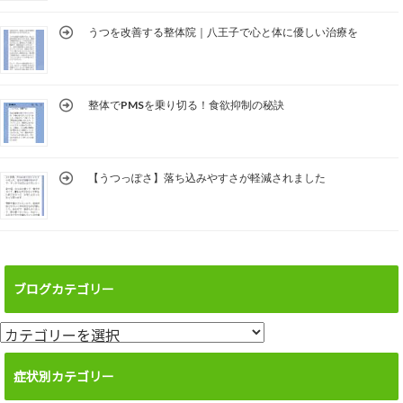
うつを改善する整体院｜八王子で心と体に優しい治療を
整体でPMSを乗り切る！食欲抑制の秘訣
【うつっぽさ】落ち込みやすさが軽減されました
ブログカテゴリー
ブ
ロ
グ
症状別カテゴリー
カ