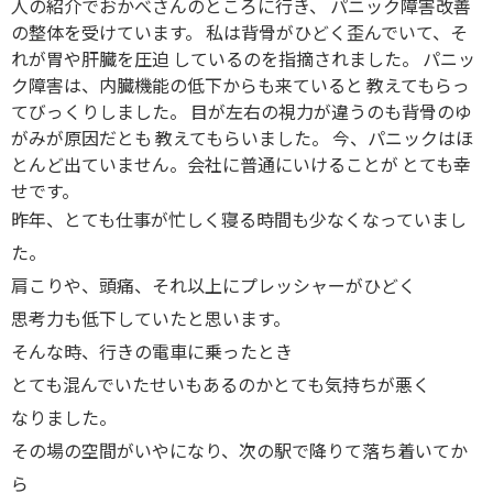
人の紹介でおかべさんのところに行き、 パニック障害改善
の整体を受けています。 私は背骨がひどく歪んでいて、そ
れが胃や肝臓を圧迫 しているのを指摘されました。 パニッ
ク障害は、内臓機能の低下からも来ていると 教えてもらっ
てびっくりしました。 目が左右の視力が違うのも背骨のゆ
がみが原因だとも 教えてもらいました。 今、パニックはほ
とんど出ていません。会社に普通にいけることが とても幸
せです。
昨年、とても仕事が忙しく寝る時間も少なくなっていまし
た。
肩こりや、頭痛、それ以上にプレッシャーがひどく
思考力も低下していたと思います。
そんな時、行きの電車に乗ったとき
とても混んでいたせいもあるのかとても気持ちが悪く
なりました。
その場の空間がいやになり、次の駅で降りて落ち着いてか
ら