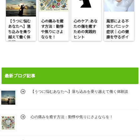
【うつに悩む
心の痛みを癒
心のケア: あな
風邪による不
あなたへ】落
す方法：動悸
たの傷を癒す
安とパニック
ち込みを乗り
や焦りにさよ
ための実践的
症状｜心の健
越えて働く体
ならを！
ヒント
康を守るポイ
験談
ント
最新ブログ記事
【うつに悩むあなたへ】落ち込みを乗り越えて働く体験談
心の痛みを癒す方法：動悸や焦りにさよならを！