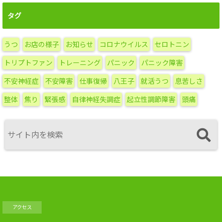
別
ア
タグ
ー
カ
うつ
お店の様子
お知らせ
コロナウイルス
セロトニン
イ
ブ
トリプトファン
トレーニング
パニック
パニック障害
不安神経症
不安障害
仕事復帰
八王子
就活うつ
息苦しさ
整体
焦り
緊張感
自律神経失調症
起立性調節障害
頭痛
アクセス