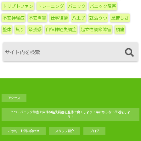
ブ
トリプトファン
トレーニング
パニック
パニック障害
不安神経症
不安障害
仕事復帰
八王子
就活うつ
息苦しさ
整体
焦り
緊張感
自律神経失調症
起立性調節障害
頭痛
アクセス
うつ・パニック障害や自律神経失調症を整体で良くしよう！薬に頼らない生活をしよ
う！
ご予約・お問い合わせ
スタッフ紹介
ブログ