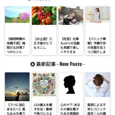
【梅雨時期の
【お土産】八
【吃音】仕事
【パニック障
体調不良】梅
王子産のとう
もNPOの活動
害】予期不安
雨だる対策７
もろこし
も笑顔で楽し
の克服方法３
つのヒント
くやりきる
つご紹介しま
す
New Posts
最新記事 -
-
【うつに悩む
心の痛みを癒
心のケア: あな
風邪による不
あなたへ】落
す方法：動悸
たの傷を癒す
安とパニック
ち込みを乗り
や焦りにさよ
ための実践的
症状｜心の健