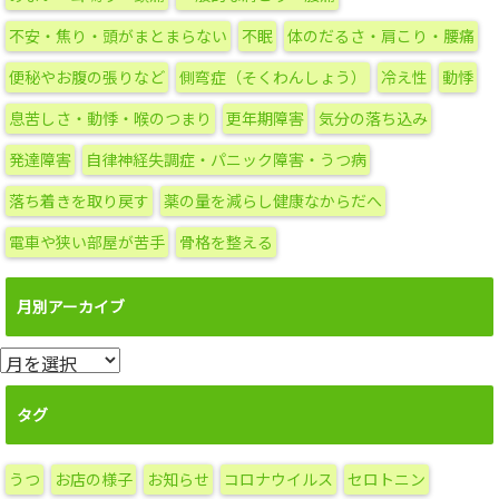
不安・焦り・頭がまとまらない
不眠
体のだるさ・肩こり・腰痛
便秘やお腹の張りなど
側弯症（そくわんしょう）
冷え性
動悸
息苦しさ・動悸・喉のつまり
更年期障害
気分の落ち込み
発達障害
自律神経失調症・パニック障害・うつ病
落ち着きを取り戻す
薬の量を減らし健康なからだへ
電車や狭い部屋が苦手
骨格を整える
月別アーカイブ
月
別
ア
タグ
ー
カ
うつ
お店の様子
お知らせ
コロナウイルス
セロトニン
イ