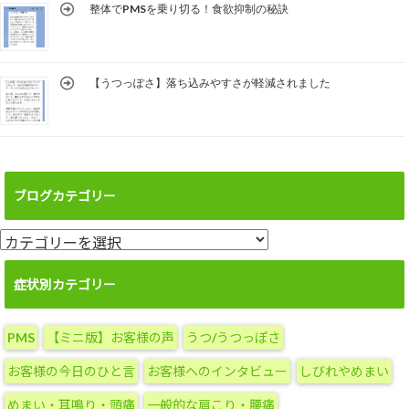
整体でPMSを乗り切る！食欲抑制の秘訣
【うつっぽさ】落ち込みやすさが軽減されました
ブログカテゴリー
ブ
ロ
グ
症状別カテゴリー
カ
テ
PMS
【ミニ版】お客様の声
うつ/うつっぽさ
ゴ
リ
お客様の今日のひと言
お客様へのインタビュー
しびれやめまい
ー
めまい・耳鳴り・頭痛
一般的な肩こり・腰痛