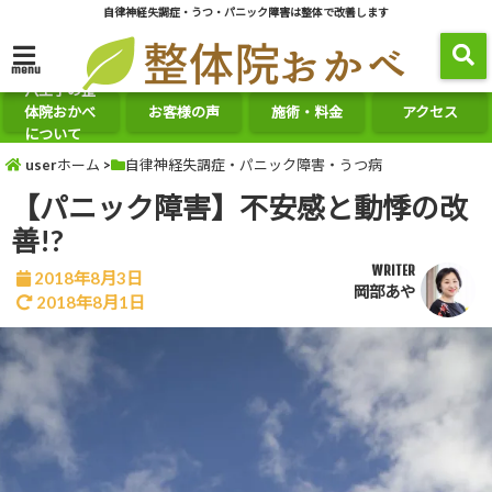
自律神経失調症・うつ・パニック障害は整体で改善します
menu
八王子の整
体院おかべ
お客様の声
施術・料金
アクセス
について
userホーム
>
自律神経失調症・パニック障害・うつ病
【パニック障害】不安感と動悸の改
善!?
WRITER
2018年8月3日
岡部あや
2018年8月1日