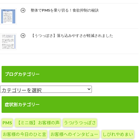
整体でPMSを乗り切る！食欲抑制の秘訣
【うつっぽさ】落ち込みやすさが軽減されました
ブログカテゴリー
ブ
ロ
グ
症状別カテゴリー
カ
テ
PMS
【ミニ版】お客様の声
うつ/うつっぽさ
ゴ
リ
お客様の今日のひと言
お客様へのインタビュー
しびれやめまい