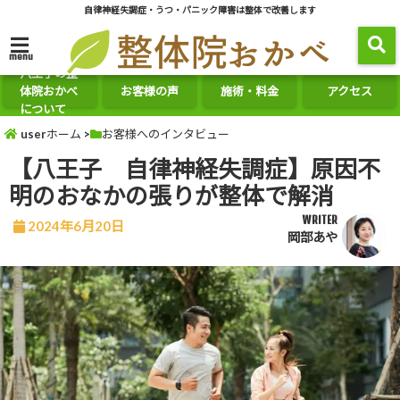
自律神経失調症・うつ・パニック障害は整体で改善します
menu
八王子の整
体院おかべ
お客様の声
施術・料金
アクセス
について
userホーム
>
お客様へのインタビュー
【八王子 自律神経失調症】原因不
明のおなかの張りが整体で解消
WRITER
2024年6月20日
岡部あや