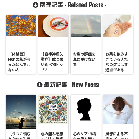
Related Posts
関連記事 -
-
【体験談】
【自律神経失
お店の評価を
お薬を飲みす
HSPの私が会
調症】体に悪
真に受けない
ぎている人た
ったとんでも
い食べ物トッ
で
ちの症状は共
ない人
プ３
通点がある
New Posts
最新記事 -
-
【うつに悩む
心の痛みを癒
心のケア: あな
風邪による不