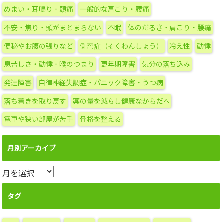
ー
めまい・耳鳴り・頭痛
一般的な肩こり・腰痛
不安・焦り・頭がまとまらない
不眠
体のだるさ・肩こり・腰痛
便秘やお腹の張りなど
側弯症（そくわんしょう）
冷え性
動悸
息苦しさ・動悸・喉のつまり
更年期障害
気分の落ち込み
発達障害
自律神経失調症・パニック障害・うつ病
落ち着きを取り戻す
薬の量を減らし健康なからだへ
電車や狭い部屋が苦手
骨格を整える
月別アーカイブ
月
別
ア
タグ
ー
カ