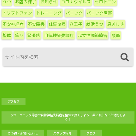
うつ
お店の様子
お知らせ
コロナウイルス
セロトニン
イ
ブ
トリプトファン
トレーニング
パニック
パニック障害
不安神経症
不安障害
仕事復帰
八王子
就活うつ
息苦しさ
整体
焦り
緊張感
自律神経失調症
起立性調節障害
頭痛
アクセス
うつ・パニック障害や自律神経失調症を整体で良くしよう！薬に頼らない生活をしよ
う！
ご予約・お問い合わせ
スタッフ紹介
ブログ