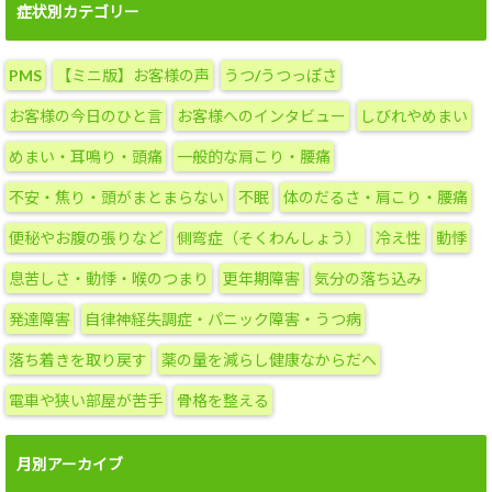
グ
症状別カテゴリー
カ
テ
PMS
【ミニ版】お客様の声
うつ/うつっぽさ
ゴ
リ
お客様の今日のひと言
お客様へのインタビュー
しびれやめまい
ー
めまい・耳鳴り・頭痛
一般的な肩こり・腰痛
不安・焦り・頭がまとまらない
不眠
体のだるさ・肩こり・腰痛
便秘やお腹の張りなど
側弯症（そくわんしょう）
冷え性
動悸
息苦しさ・動悸・喉のつまり
更年期障害
気分の落ち込み
発達障害
自律神経失調症・パニック障害・うつ病
落ち着きを取り戻す
薬の量を減らし健康なからだへ
電車や狭い部屋が苦手
骨格を整える
月別アーカイブ