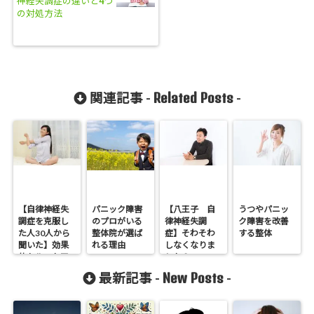
神経失調症の違いと4つ
の対処方法
Related Posts
関連記事 -
-
【自律神経失
パニック障害
【八王子 自
うつやパニッ
調症を克服し
のプロがいる
律神経失調
ク障害を改善
た人30人から
整体院が選ば
症】そわそわ
する整体
聞いた】効果
れる理由
しなくなりま
的セルフケア
した２
３選その１
New Posts
最新記事 -
-