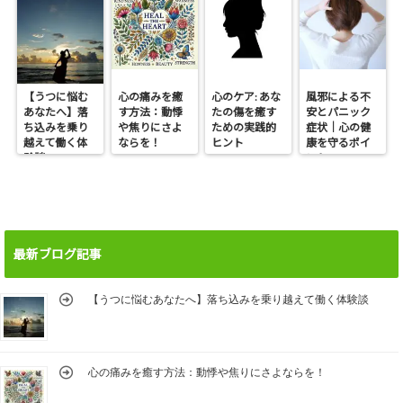
【うつに悩む
心の痛みを癒
心のケア: あな
風邪による不
あなたへ】落
す方法：動悸
たの傷を癒す
安とパニック
ち込みを乗り
や焦りにさよ
ための実践的
症状｜心の健
越えて働く体
ならを！
ヒント
康を守るポイ
験談
ント
最新ブログ記事
【うつに悩むあなたへ】落ち込みを乗り越えて働く体験談
心の痛みを癒す方法：動悸や焦りにさよならを！