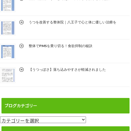
うつを改善する整体院｜八王子で心と体に優しい治療を
整体でPMSを乗り切る！食欲抑制の秘訣
【うつっぽさ】落ち込みやすさが軽減されました
ブログカテゴリー
ブ
ロ