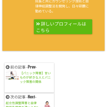
院長と共にカウンセリング技術と自
律神経調整法を開発し、日々研鑽に
勤めている。
詳しいプロフィールは
こちら
Prev
前の記事 -
-
【パニック障害】甘い
ものが好きな人とパニ
ック障害の関係
Next
次の記事 -
-
起立性調整障害と自律