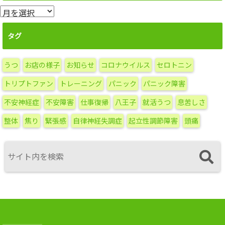
月
別
ア
タグ
ー
カ
うつ
お店の様子
お知らせ
コロナウイルス
セロトニン
イ
ブ
トリプトファン
トレーニング
パニック
パニック障害
不安神経症
不安障害
仕事復帰
八王子
就活うつ
息苦しさ
整体
焦り
緊張感
自律神経失調症
起立性調節障害
頭痛