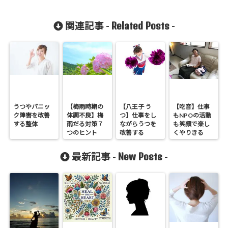
Related Posts
関連記事 -
-
うつやパニッ
【梅雨時期の
【八王子 う
【吃音】仕事
ク障害を改善
体調不良】梅
つ】仕事をし
もNPOの活動
する整体
雨だる対策７
ながらうつを
も笑顔で楽し
つのヒント
改善する
くやりきる
New Posts
最新記事 -
-