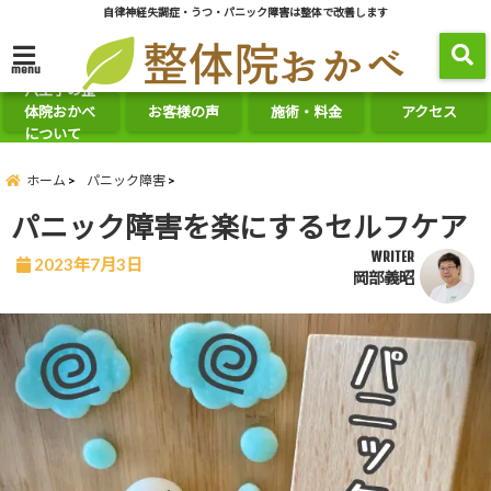
自律神経失調症・うつ・パニック障害は整体で改善します
menu
八王子の整
体院おかべ
お客様の声
施術・料金
アクセス
について
ホーム
パニック障害
パニック障害を楽にするセルフケア
WRITER
2023年7月3日
岡部義昭