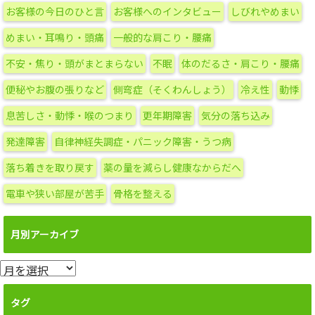
リ
お客様の今日のひと言
お客様へのインタビュー
しびれやめまい
ー
めまい・耳鳴り・頭痛
一般的な肩こり・腰痛
不安・焦り・頭がまとまらない
不眠
体のだるさ・肩こり・腰痛
便秘やお腹の張りなど
側弯症（そくわんしょう）
冷え性
動悸
息苦しさ・動悸・喉のつまり
更年期障害
気分の落ち込み
発達障害
自律神経失調症・パニック障害・うつ病
落ち着きを取り戻す
薬の量を減らし健康なからだへ
電車や狭い部屋が苦手
骨格を整える
月別アーカイブ
月
別
ア
タグ