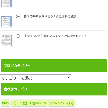
整体でPMSを乗り切る！食欲抑制の秘訣
【うつっぽさ】落ち込みやすさが軽減されました
ブログカテゴリー
ブ
ロ
グ
症状別カテゴリー
カ
テ
PMS
【ミニ版】お客様の声
うつ/うつっぽさ
ゴ