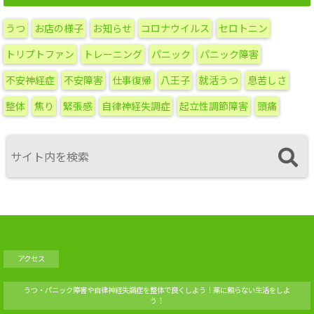
ー
カ
うつ
お店の様子
お知らせ
コロナウイルス
セロトニン
イ
ブ
トリプトファン
トレーニング
パニック
パニック障害
不安神経症
不安障害
仕事復帰
八王子
就活うつ
息苦しさ
整体
焦り
緊張感
自律神経失調症
起立性調節障害
頭痛
アクセス
うつ・パニック障害や自律神経失調症を整体で良くしよう！薬に頼らない生活をしよ
う！