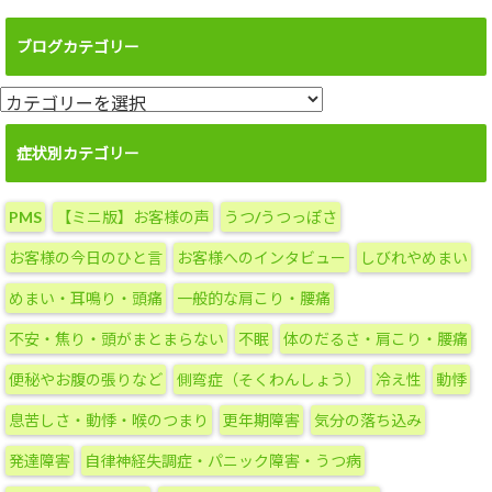
ブログカテゴリー
ブ
ロ
グ
症状別カテゴリー
カ
テ
PMS
【ミニ版】お客様の声
うつ/うつっぽさ
ゴ
リ
お客様の今日のひと言
お客様へのインタビュー
しびれやめまい
ー
めまい・耳鳴り・頭痛
一般的な肩こり・腰痛
不安・焦り・頭がまとまらない
不眠
体のだるさ・肩こり・腰痛
便秘やお腹の張りなど
側弯症（そくわんしょう）
冷え性
動悸
息苦しさ・動悸・喉のつまり
更年期障害
気分の落ち込み
発達障害
自律神経失調症・パニック障害・うつ病