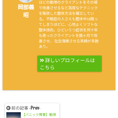
ほどの動悸のクライアントをその場
岡部義
で改善させるなど高度なテクニック
を駆使した整体方法を確立してい
昭
る。不眠症の人さえも整体中は眠っ
てしまうほどに、心地よくソフトな
整体技術。ひどいうつ症状を何十年
も患ったクライアントを数ヶ月で改
善させ、 社会復帰させる実績が多数
あり。
詳しいプロフィールは
こちら
Prev
前の記事 -
-
【パニック障害】動悸