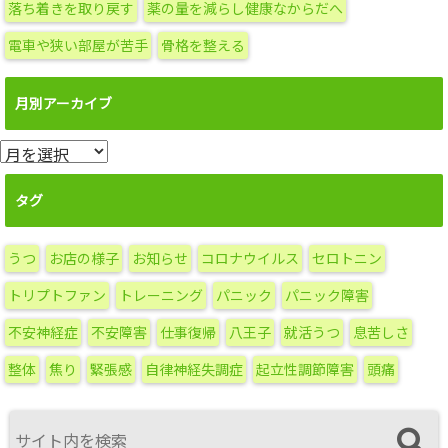
落ち着きを取り戻す
薬の量を減らし健康なからだへ
電車や狭い部屋が苦手
骨格を整える
月別アーカイブ
月
別
ア
タグ
ー
カ
うつ
お店の様子
お知らせ
コロナウイルス
セロトニン
イ
ブ
トリプトファン
トレーニング
パニック
パニック障害
不安神経症
不安障害
仕事復帰
八王子
就活うつ
息苦しさ
整体
焦り
緊張感
自律神経失調症
起立性調節障害
頭痛