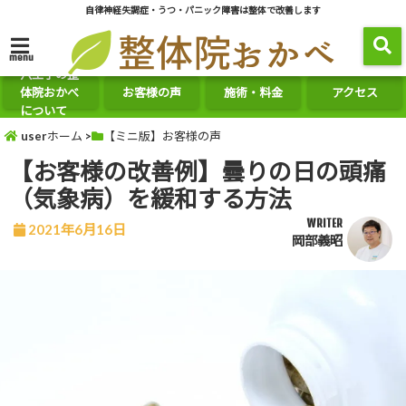
自律神経失調症・うつ・パニック障害は整体で改善します
menu
八王子の整
体院おかべ
お客様の声
施術・料金
アクセス
について
userホーム
>
【ミニ版】お客様の声
【お客様の改善例】曇りの日の頭痛
（気象病）を緩和する方法
WRITER
2021年6月16日
岡部義昭