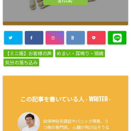
feedly
【ミニ版】お客様の声
めまい・耳鳴り・頭痛
気分の落ち込み
WRITER
この記事を書いている人 -
-
自律神経失調症やパニック障害、う
つ病の専門家。 心臓が飛び出そうな