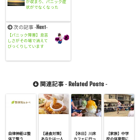
が収まり、パニック症
状がでなくなった
Next
次の記事 -
-
【パニック障害】息苦
しさがその場で消えて
びっくりしています
Related Posts
関連記事 -
-
自律神経は整
【過食対策】
【休日】川床
【家族】中学
体で整う
あなたは一人
カフェに行っ
校の体育祭に