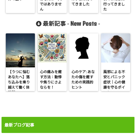
ではありませ
てきました
行ってきまし
ん
た
New Posts
最新記事 -
-
【うつに悩む
心の痛みを癒
心のケア: あな
風邪による不
あなたへ】落
す方法：動悸
たの傷を癒す
安とパニック
ち込みを乗り
や焦りにさよ
ための実践的
症状｜心の健
越えて働く体
ならを！
ヒント
康を守るポイ
験談
ント
最新ブログ記事