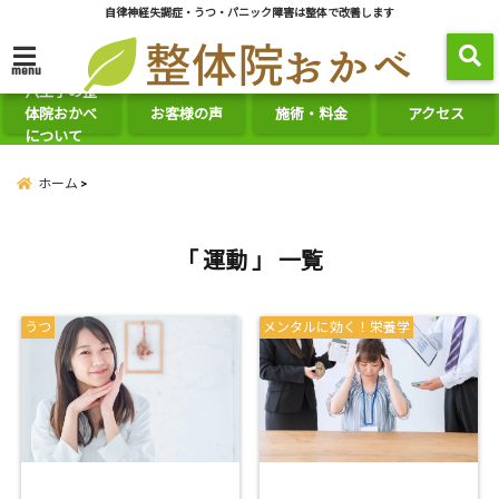
自律神経失調症・うつ・パニック障害は整体で改善します
menu
八王子の整
体院おかべ
お客様の声
施術・料金
アクセス
について
ホーム
「 運動 」 一覧
うつ
メンタルに効く！栄養学