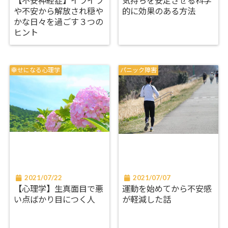
【不安神経症】イライラ
気持ちを安定させる科学
や不安から解放され穏や
的に効果のある方法
かな日々を過ごす３つの
ヒント
幸せになる心理学
パニック障害
2021/07/22
2021/07/07
【心理学】生真面目で悪
運動を始めてから不安感
い点ばかり目につく人
が軽減した話