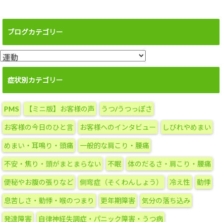
ブログカテゴリー
ブ
ロ
グ
症状別カテゴリー
カ
テ
PMS
【ミニ版】お客様の声
うつ/うつっぽさ
ゴ
リ
お客様の今日のひと言
お客様へのインタビュー
しびれやめまい
ー
めまい・耳鳴り・頭痛
一般的な肩こり・腰痛
不安・焦り・頭がまとまらない
不眠
体のだるさ・肩こり・腰痛
便秘やお腹の張りなど
側弯症（そくわんしょう）
冷え性
動悸
息苦しさ・動悸・喉のつまり
更年期障害
気分の落ち込み
発達障害
自律神経失調症・パニック障害・うつ病