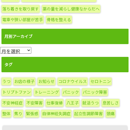
落ち着きを取り戻す
薬の量を減らし健康なからだへ
電車や狭い部屋が苦手
骨格を整える
月別アーカイブ
月
別
ア
タグ
ー
カ
うつ
お店の様子
お知らせ
コロナウイルス
セロトニン
イ
ブ
トリプトファン
トレーニング
パニック
パニック障害
不安神経症
不安障害
仕事復帰
八王子
就活うつ
息苦しさ
整体
焦り
緊張感
自律神経失調症
起立性調節障害
頭痛