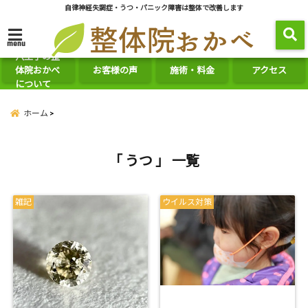
自律神経失調症・うつ・パニック障害は整体で改善します
menu
八王子の整
体院おかべ
お客様の声
施術・料金
アクセス
について
ホーム
「 うつ 」 一覧
雑記
ウイルス対策