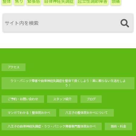
整体
焦り
緊張感
自律神経失調症
起立性調節障害
頭痛
アクセス
うつ・パニック障害や自律神経失調症を整体で良くしよう！薬に頼らない生活をしよ
う！
ご予約・お問い合わせ
スタッフ紹介
ブログ
マンガでわかる！整体院おかべ
八王子の整体院おかべについて
八王子の自律神経失調症・うつ・パニック障害専門整体院おかべ
施術・料金