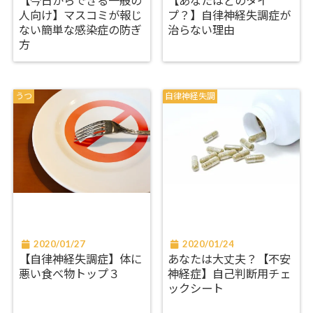
【今日からできる一般の
【あなたはどのタイ
人向け】マスコミが報じ
プ？】自律神経失調症が
ない簡単な感染症の防ぎ
治らない理由
方
うつ
自律神経失調
2020/01/27
2020/01/24
【自律神経失調症】体に
あなたは大丈夫？【不安
悪い食べ物トップ３
神経症】自己判断用チェ
ックシート