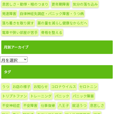
息苦しさ・動悸・喉のつまり
更年期障害
気分の落ち込み
発達障害
自律神経失調症・パニック障害・うつ病
落ち着きを取り戻す
薬の量を減らし健康なからだへ
電車や狭い部屋が苦手
骨格を整える
月別アーカイブ
月
別
ア
タグ
ー
カ
うつ
お店の様子
お知らせ
コロナウイルス
セロトニン
イ
ブ
トリプトファン
トレーニング
パニック
パニック障害
不安神経症
不安障害
仕事復帰
八王子
就活うつ
息苦しさ