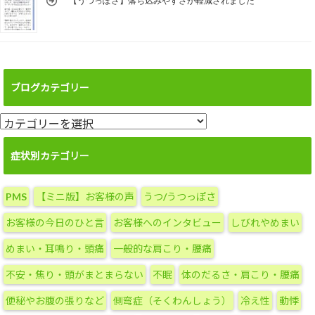
【うつっぽさ】落ち込みやすさが軽減されました
ブログカテゴリー
ブ
ロ
グ
症状別カテゴリー
カ
テ
PMS
【ミニ版】お客様の声
うつ/うつっぽさ
ゴ
リ
お客様の今日のひと言
お客様へのインタビュー
しびれやめまい
ー
めまい・耳鳴り・頭痛
一般的な肩こり・腰痛
不安・焦り・頭がまとまらない
不眠
体のだるさ・肩こり・腰痛
便秘やお腹の張りなど
側弯症（そくわんしょう）
冷え性
動悸