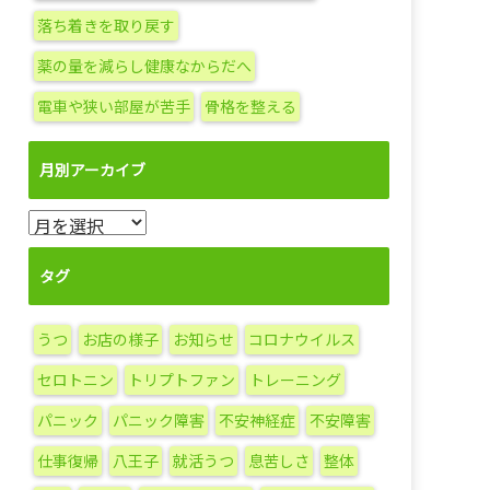
落ち着きを取り戻す
薬の量を減らし健康なからだへ
電車や狭い部屋が苦手
骨格を整える
月別アーカイブ
月
別
ア
タグ
ー
カ
うつ
お店の様子
お知らせ
コロナウイルス
イ
ブ
セロトニン
トリプトファン
トレーニング
パニック
パニック障害
不安神経症
不安障害
仕事復帰
八王子
就活うつ
息苦しさ
整体