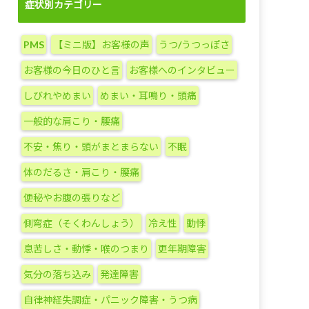
グ
症状別カテゴリー
カ
テ
PMS
【ミニ版】お客様の声
うつ/うつっぽさ
ゴ
リ
お客様の今日のひと言
お客様へのインタビュー
ー
しびれやめまい
めまい・耳鳴り・頭痛
一般的な肩こり・腰痛
不安・焦り・頭がまとまらない
不眠
体のだるさ・肩こり・腰痛
便秘やお腹の張りなど
側弯症（そくわんしょう）
冷え性
動悸
息苦しさ・動悸・喉のつまり
更年期障害
気分の落ち込み
発達障害
自律神経失調症・パニック障害・うつ病