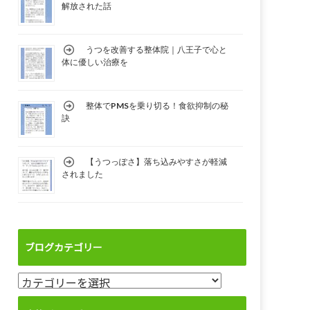
解放された話
うつを改善する整体院｜八王子で心と
体に優しい治療を
整体でPMSを乗り切る！食欲抑制の秘
訣
【うつっぽさ】落ち込みやすさが軽減
されました
ブログカテゴリー
ブ
ロ