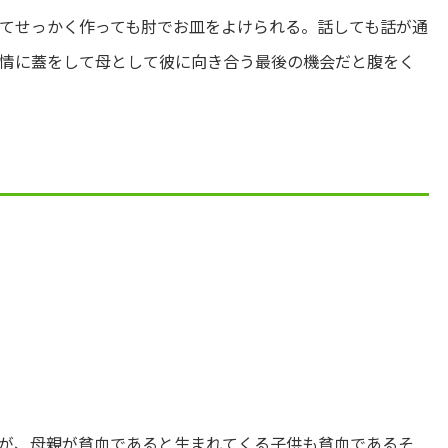
てせっかく作っても肘でお皿をよけられる。話しても話が通
情に蓋をして母として彼に向き合う最後の機会だと腹をく
が、母親が貧血であると生まれてくる子供も貧血であるそ